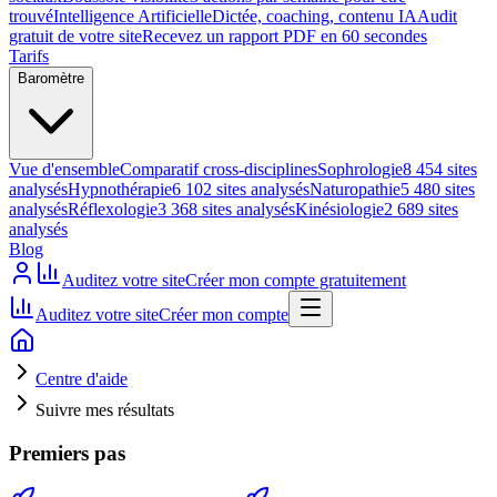
trouvé
Intelligence Artificielle
Dictée, coaching, contenu IA
Audit
gratuit de votre site
Recevez un rapport PDF en 60 secondes
Tarifs
Baromètre
Vue d'ensemble
Comparatif cross-disciplines
Sophrologie
8 454 sites
analysés
Hypnothérapie
6 102 sites analysés
Naturopathie
5 480 sites
analysés
Réflexologie
3 368 sites analysés
Kinésiologie
2 689 sites
analysés
Blog
Auditez votre site
Créer mon compte gratuitement
Auditez votre site
Créer mon compte
Centre d'aide
Suivre mes résultats
Premiers pas