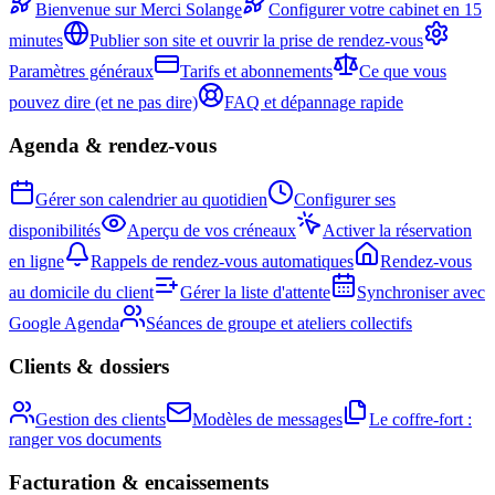
Bienvenue sur Merci Solange
Configurer votre cabinet en 15
minutes
Publier son site et ouvrir la prise de rendez-vous
Paramètres généraux
Tarifs et abonnements
Ce que vous
pouvez dire (et ne pas dire)
FAQ et dépannage rapide
Agenda & rendez-vous
Gérer son calendrier au quotidien
Configurer ses
disponibilités
Aperçu de vos créneaux
Activer la réservation
en ligne
Rappels de rendez-vous automatiques
Rendez-vous
au domicile du client
Gérer la liste d'attente
Synchroniser avec
Google Agenda
Séances de groupe et ateliers collectifs
Clients & dossiers
Gestion des clients
Modèles de messages
Le coffre-fort :
ranger vos documents
Facturation & encaissements