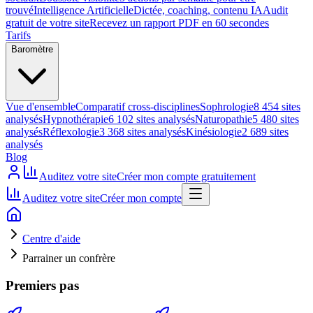
trouvé
Intelligence Artificielle
Dictée, coaching, contenu IA
Audit
gratuit de votre site
Recevez un rapport PDF en 60 secondes
Tarifs
Baromètre
Vue d'ensemble
Comparatif cross-disciplines
Sophrologie
8 454 sites
analysés
Hypnothérapie
6 102 sites analysés
Naturopathie
5 480 sites
analysés
Réflexologie
3 368 sites analysés
Kinésiologie
2 689 sites
analysés
Blog
Auditez votre site
Créer mon compte gratuitement
Auditez votre site
Créer mon compte
Centre d'aide
Parrainer un confrère
Premiers pas