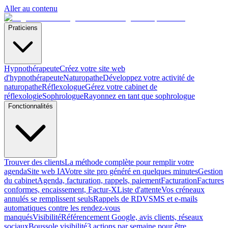
Aller au contenu
Praticiens
Hypnothérapeute
Créez votre site web
d'hypnothérapeute
Naturopathe
Développez votre activité de
naturopathe
Réflexologue
Gérez votre cabinet de
réflexologie
Sophrologue
Rayonnez en tant que sophrologue
Fonctionnalités
Trouver des clients
La méthode complète pour remplir votre
agenda
Site web IA
Votre site pro généré en quelques minutes
Gestion
du cabinet
Agenda, facturation, rappels, paiement
Facturation
Factures
conformes, encaissement, Factur-X
Liste d'attente
Vos créneaux
annulés se remplissent seuls
Rappels de RDV
SMS et e-mails
automatiques contre les rendez-vous
manqués
Visibilité
Référencement Google, avis clients, réseaux
sociaux
Boussole visibilité
3 actions par semaine pour être