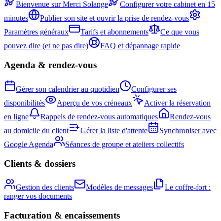
Bienvenue sur Merci Solange
Configurer votre cabinet en 15
minutes
Publier son site et ouvrir la prise de rendez-vous
Paramètres généraux
Tarifs et abonnements
Ce que vous
pouvez dire (et ne pas dire)
FAQ et dépannage rapide
Agenda & rendez-vous
Gérer son calendrier au quotidien
Configurer ses
disponibilités
Aperçu de vos créneaux
Activer la réservation
en ligne
Rappels de rendez-vous automatiques
Rendez-vous
au domicile du client
Gérer la liste d'attente
Synchroniser avec
Google Agenda
Séances de groupe et ateliers collectifs
Clients & dossiers
Gestion des clients
Modèles de messages
Le coffre-fort :
ranger vos documents
Facturation & encaissements