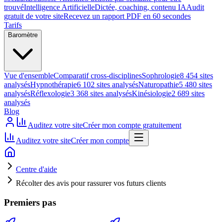
trouvé
Intelligence Artificielle
Dictée, coaching, contenu IA
Audit
gratuit de votre site
Recevez un rapport PDF en 60 secondes
Tarifs
Baromètre
Vue d'ensemble
Comparatif cross-disciplines
Sophrologie
8 454 sites
analysés
Hypnothérapie
6 102 sites analysés
Naturopathie
5 480 sites
analysés
Réflexologie
3 368 sites analysés
Kinésiologie
2 689 sites
analysés
Blog
Auditez votre site
Créer mon compte gratuitement
Auditez votre site
Créer mon compte
Centre d'aide
Récolter des avis pour rassurer vos futurs clients
Premiers pas