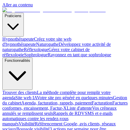
Aller au contenu
Praticiens
Hypnothérapeute
Créez votre site web
d'hypnothérapeute
Naturopathe
Développez votre activité de
naturopathe
Réflexologue
Gérez votre cabinet de
réflexologie
Sophrologue
Rayonnez en tant que sophrologue
Fonctionnalités
Trouver des clients
La méthode complète pour remplir votre
agenda
Site web IA
Votre site pro généré en quelques minutes
Gestion
du cabinet
Agenda, facturation, rappels, paiement
Facturation
Factures
conformes, encaissement, Factur-X
Liste d'attente
Vos créneaux
annulés se remplissent seuls
Rappels de RDV
SMS et e-mails
automatiques contre les rendez-vous
manqués
Visibilité
Référencement Google, avis clients, réseaux
sociaux
Boussole visibilité
3 actions par semaine pour être