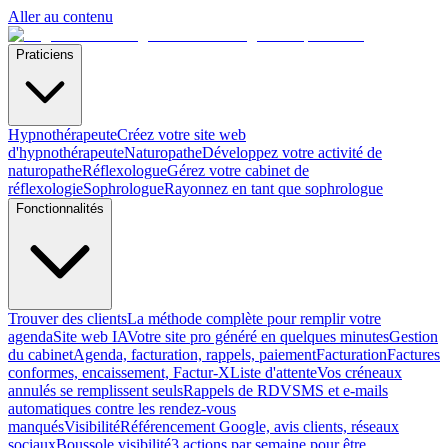
Aller au contenu
Praticiens
Hypnothérapeute
Créez votre site web
d'hypnothérapeute
Naturopathe
Développez votre activité de
naturopathe
Réflexologue
Gérez votre cabinet de
réflexologie
Sophrologue
Rayonnez en tant que sophrologue
Fonctionnalités
Trouver des clients
La méthode complète pour remplir votre
agenda
Site web IA
Votre site pro généré en quelques minutes
Gestion
du cabinet
Agenda, facturation, rappels, paiement
Facturation
Factures
conformes, encaissement, Factur-X
Liste d'attente
Vos créneaux
annulés se remplissent seuls
Rappels de RDV
SMS et e-mails
automatiques contre les rendez-vous
manqués
Visibilité
Référencement Google, avis clients, réseaux
sociaux
Boussole visibilité
3 actions par semaine pour être