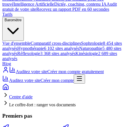
trouvé
Intelligence Artificielle
Dictée, coaching, contenu IA
Audit
gratuit de votre site
Recevez un rapport PDF en 60 secondes
Tarifs
Baromètre
Vue d'ensemble
Comparatif cross-disciplines
Sophrologie
8 454 sites
analysés
Hypnothérapie
6 102 sites analysés
Naturopathie
5 480 sites
analysés
Réflexologie
3 368 sites analysés
Kinésiologie
2 689 sites
analysés
Blog
Auditez votre site
Créer mon compte gratuitement
Auditez votre site
Créer mon compte
Centre d'aide
Le coffre-fort : ranger vos documents
Premiers pas