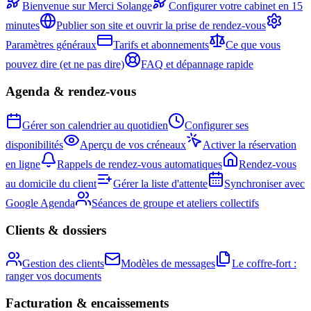
Bienvenue sur Merci Solange
Configurer votre cabinet en 15
minutes
Publier son site et ouvrir la prise de rendez-vous
Paramètres généraux
Tarifs et abonnements
Ce que vous
pouvez dire (et ne pas dire)
FAQ et dépannage rapide
Agenda & rendez-vous
Gérer son calendrier au quotidien
Configurer ses
disponibilités
Aperçu de vos créneaux
Activer la réservation
en ligne
Rappels de rendez-vous automatiques
Rendez-vous
au domicile du client
Gérer la liste d'attente
Synchroniser avec
Google Agenda
Séances de groupe et ateliers collectifs
Clients & dossiers
Gestion des clients
Modèles de messages
Le coffre-fort :
ranger vos documents
Facturation & encaissements