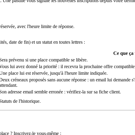
 Une pastille vous signale les nouvelles inscriptions depuis votre derniè
 réservée, avec l'heure limite de réponse.
és, date de fin) et un statut en toutes lettres :
Ce que ça 
Sera prévenu si une place compatible se libère.
Vous lui avez donné la priorité : il recevra la prochaine offre compatible
Une place lui est réservée, jusqu'à l'heure limite indiquée.
Deux créneaux proposés sans aucune réponse : un email lui demande s'il s
attendant.
Son adresse email semble erronée : vérifiez-la sur sa fiche client.
Statuts de l'historique.
place ? Inscrivez-le vous-même :