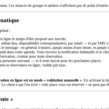
nt. Les séances de groupe et ateliers n'affichent pas de point d'entrée.
omatique
primé :
 en ligne le temps d'être proposé aux inscrits.
 même lieu, disponibilités correspondantes), par email — et par SMS s'
s le message : en général 4 heures, jamais moins d'une heure, et jamais e
aît dans votre agenda. Vous recevez la notification habituelle et le cli
éservation, comme pour toute réservation.
la personne suivante — et il reste inscrit pour les prochaines places.
nt en réservation en ligne, visible par tous.
ation en ligne est en mode « validation manuelle »
. En activant la l
Le client à qui l'on écrit « cette place vous est réservée » ne peut pas êt
ente »