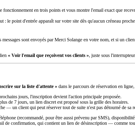
le fonctionnement en trois points et vous montre l'email exact que recevr
out : le point d'entrée apparaît sur votre site dès qu'aucun créneau proche
messages sont envoyés par Merci Solange en votre nom, et si un client 
 lien
« Voir l'email que reçoivent vos clients »
, juste sous l'interrupteur
scrire sur la liste d'attente »
dans le parcours de réservation en ligne,
rochains jours, l'inscription devient l'action principale proposée.
plus de 7 jours, un lien discret est proposé sous la grille des horaires.
che — un client qui peut réserver tout de suite n'est pas détourné de sa r
 téléphone (recommandé, pour être aussi prévenu par SMS), disponibilités
 de confirmation, qui contient un lien de désinscription — comme tous l