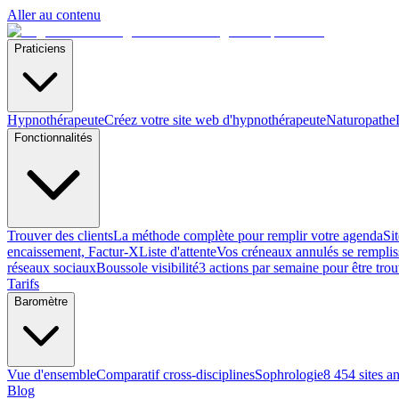
Aller au contenu
Praticiens
Hypnothérapeute
Créez votre site web d'hypnothérapeute
Naturopathe
Fonctionnalités
Trouver des clients
La méthode complète pour remplir votre agenda
Si
encaissement, Factur-X
Liste d'attente
Vos créneaux annulés se remplis
réseaux sociaux
Boussole visibilité
3 actions par semaine pour être tro
Tarifs
Baromètre
Vue d'ensemble
Comparatif cross-disciplines
Sophrologie
8 454 sites a
Blog