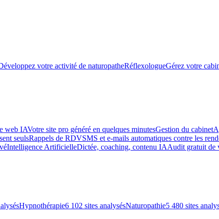
Développez votre activité de naturopathe
Réflexologue
Gérez votre cabin
te web IA
Votre site pro généré en quelques minutes
Gestion du cabinet
A
sent seuls
Rappels de RDV
SMS et e-mails automatiques contre les re
uvé
Intelligence Artificielle
Dictée, coaching, contenu IA
Audit gratuit de 
nalysés
Hypnothérapie
6 102 sites analysés
Naturopathie
5 480 sites analy