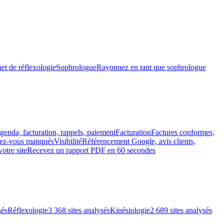
et de réflexologie
Sophrologue
Rayonnez en tant que sophrologue
genda, facturation, rappels, paiement
Facturation
Factures conformes,
ndez-vous manqués
Visibilité
Référencement Google, avis clients,
votre site
Recevez un rapport PDF en 60 secondes
sés
Réflexologie
3 368 sites analysés
Kinésiologie
2 689 sites analysés