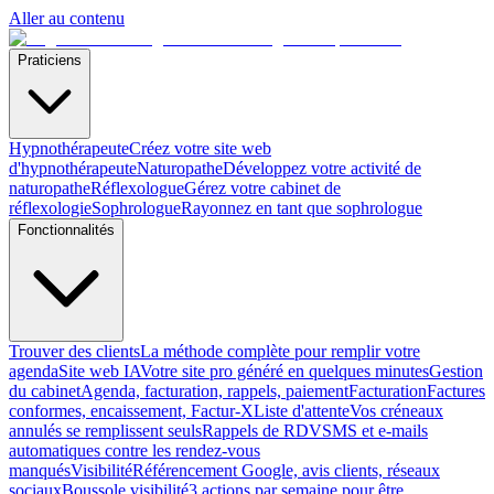
Aller au contenu
Praticiens
Hypnothérapeute
Créez votre site web
d'hypnothérapeute
Naturopathe
Développez votre activité de
naturopathe
Réflexologue
Gérez votre cabinet de
réflexologie
Sophrologue
Rayonnez en tant que sophrologue
Fonctionnalités
Trouver des clients
La méthode complète pour remplir votre
agenda
Site web IA
Votre site pro généré en quelques minutes
Gestion
du cabinet
Agenda, facturation, rappels, paiement
Facturation
Factures
conformes, encaissement, Factur-X
Liste d'attente
Vos créneaux
annulés se remplissent seuls
Rappels de RDV
SMS et e-mails
automatiques contre les rendez-vous
manqués
Visibilité
Référencement Google, avis clients, réseaux
sociaux
Boussole visibilité
3 actions par semaine pour être