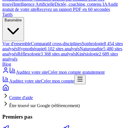
trouvé
Intelligence Artificielle
Dictée, coaching, contenu IA
Audit
gratuit de votre site
Recevez un rapport PDF en 60 secondes
Tarifs
Baromètre
Vue d'ensemble
Comparatif cross-disciplines
Sophrologie
8 454 sites
analysés
Hypnothérapie
6 102 sites analysés
Naturopathie
5 480 sites
analysés
Réflexologie
3 368 sites analysés
Kinésiologie
2 689 sites
analysés
Blog
Auditez votre site
Créer mon compte gratuitement
Auditez votre site
Créer mon compte
Centre d'aide
Être trouvé sur Google (référencement)
Premiers pas