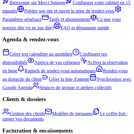
Bienvenue sur Merci Solange
Configurer votre cabinet en 15
minutes
Publier son site et ouvrir la prise de rendez-vous
Paramètres généraux
Tarifs et abonnements
Ce que vous
pouvez dire (et ne pas dire)
FAQ et dépannage rapide
Agenda & rendez-vous
Gérer son calendrier au quotidien
Configurer ses
disponibilités
Aperçu de vos créneaux
Activer la réservation
en ligne
Rappels de rendez-vous automatiques
Rendez-vous
au domicile du client
Gérer la liste d'attente
Synchroniser avec
Google Agenda
Séances de groupe et ateliers collectifs
Clients & dossiers
Gestion des clients
Modèles de messages
Le coffre-fort :
ranger vos documents
Facturation & encaissements